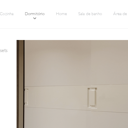
Cozinha
Dormitório
Home
Sala de banho
Área de 
sets